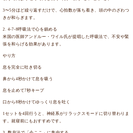
3〜5分ほど繰り返すだけで、心拍数が落ち着き、頭の中のざわつ
きが和らぎます。
2. 4-7-8呼吸法で心を鎮める
米国の医師アンドルー・ワイル氏が提唱した呼吸法で、不安や緊
張を和らげる効果があります。
やり方
息を完全に吐き切る
鼻から4秒かけて息を吸う
息を止めて7秒キープ
口から8秒かけてゆっくり息を吐く
1セットを4回行うと、神経系がリラックスモードに切り替わりま
す。就寝前にもおすすめです。
3. 数息法で「今ここ」に集中する