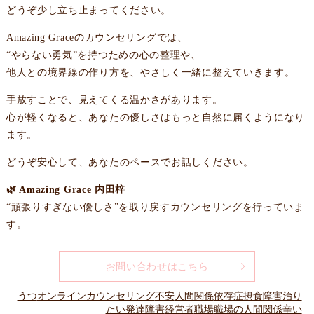
どうぞ少し立ち止まってください。
Amazing Graceのカウンセリングでは、
“やらない勇気”を持つための心の整理や、
他人との境界線の作り方を、やさしく一緒に整えていきます。
手放すことで、見えてくる温かさがあります。
心が軽くなると、あなたの優しさはもっと自然に届くようになり
ます。
どうぞ安心して、あなたのペースでお話しください。
🌿 Amazing Grace 内田梓
“頑張りすぎない優しさ”を取り戻すカウンセリングを行っていま
す。
お問い合わせはこちら
うつ
オンライン
カウンセリング
不安
人間関係
依存症
摂食障害
治り
たい
発達障害
経営者
職場
職場の人間関係
辛い