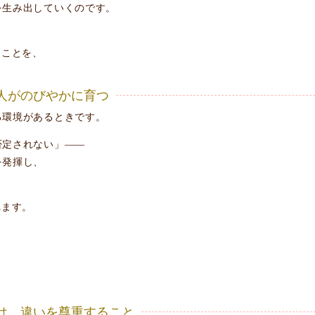
を生み出していくのです。
ることを、
、人がのびやかに育つ
る環境があるときです。
否定されない」――
を発揮し、
れます。
。
とは、違いを尊重すること