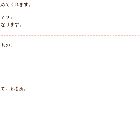
ためてくれます。
しょう。
になります。
るもの。
、
く、
している場所。
き、
。