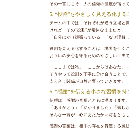
その一言にこそ、人の信頼の温度が宿っ
5. “役割”をやさしく見える化
チームの中では、それぞれが違う立場と
けれど、その“役割”が曖昧なままだと、
「自分ばかり頑張っている」「なぜ理解
役割を見える化することは、境界を引く
お互いの安心を守るためのやさしい工夫
「ここまでは私」「ここからはあなた」
そうやって役割を丁寧に分け合うことで
支え合う関係が自然と育っていきます。
6. “感謝”を伝える小さな習慣を持
信頼は、感謝の言葉とともに深まります
「ありがとう」「助かりました」「嬉し
そんな一言が、心にあたたかい灯をとも
感謝の言葉は、相手の存在を肯定する魔