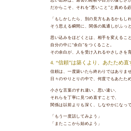
思い込みは、過去の経験や自分の優しさ
だからこそ、それを“悪いこと”と責める
「もしかしたら、別の見方もあるかもし
そう思える瞬間に、関係の風通しがふっ
思い込みをほどくとは、相手を変えるこ
自分の中に“余白”をつくること。
その余白が、人を受け入れるやさしさを
4. “信頼”は築くより、あたため
信頼は、一度築いたら終わりではありま
日々のやりとりの中で、何度でもあたた
小さな言葉のすれ違い、思い違い、
それらを丁寧に見つめ直すことで、
関係は以前よりも深く、しなやかになっ
「もう一度話してみよう」
「またここから始めよう」