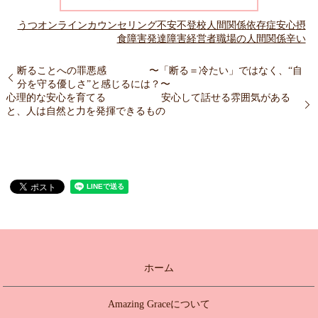
うつ
オンライン
カウンセリング
不安
不登校
人間関係
依存症
安心
摂
食障害
発達障害
経営者
職場の人間関係
辛い
断ることへの罪悪感 〜「断る＝冷たい」ではなく、“自
分を守る優しさ”と感じるには？〜
心理的な安心を育てる 安心して話せる雰囲気がある
と、人は自然と力を発揮できるもの
ホーム
Amazing Graceについて