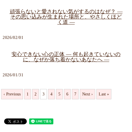
頑張らないと愛されない気がするのはなぜ？ ―
その思い込みが生まれた場所と、やさしくほど
く道 ―
2026/02/01
安心できない心の正体 ― 何も起きていないの
に、なぜか落ち着かないあなたへ ―
2026/01/31
‹ Previous
1
2
3
4
5
6
7
Next ›
Last »