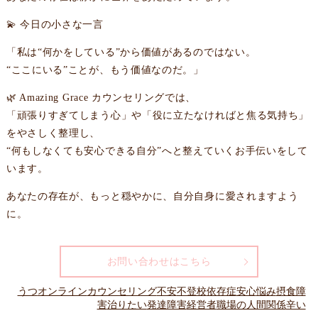
💫 今日の小さな一言
「私は“何かをしている”から価値があるのではない。
“ここにいる”ことが、もう価値なのだ。」
🌿 Amazing Grace カウンセリングでは、
「頑張りすぎてしまう心」や「役に立たなければと焦る気持ち」
をやさしく整理し、
“何もしなくても安心できる自分”へと整えていくお手伝いをして
います。
あなたの存在が、もっと穏やかに、自分自身に愛されますよう
に。
お問い合わせはこちら
うつ
オンライン
カウンセリング
不安
不登校
依存症
安心
悩み
摂食障
害
治りたい
発達障害
経営者
職場の人間関係
辛い